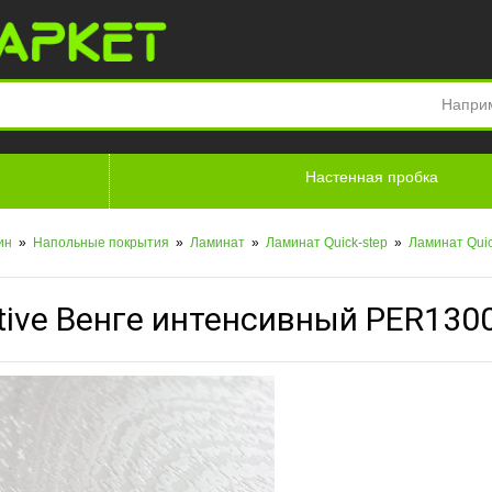
Напри
Настенная пробка
лин
»
Напольные покрытия
»
Ламинат
»
Ламинат Quick-step
»
Ламинат Quic
tive Венге интенсивный PER130