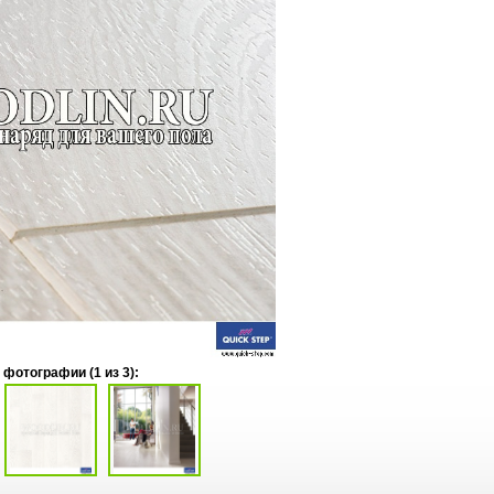
 фотографии (
1
из 3):