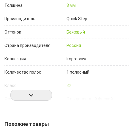
Толщина
8 мм.
Производитель
Quick Step
Оттенок
Бежевый
Страна производителя
Россия
Коллекция
Impressive
Количество полос
1 полосный
Класс
32
Фаска
С выдавленной фаской
Порода дерева
Дуб
Похожие товары
Дизайн
Дерево