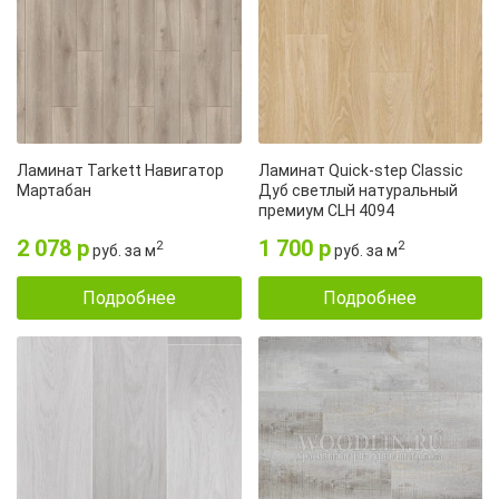
покрытие по всей поверхности
стыка
Ламинат Tarkett Навигатор
Ламинат Quick-step Classic
Мартабан
Дуб светлый натуральный
премиум CLH 4094
2 078 р
1 700 р
2
2
руб. за м
руб. за м
Подробнее
Подробнее