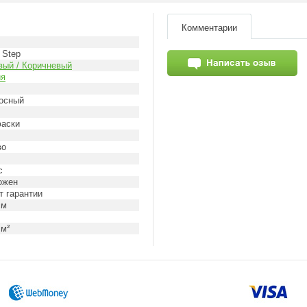
Комментарии
 Step
ый / Коричневый
ия
осный
фаски
во
c
ожен
т гарантии
см
 м²