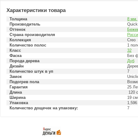
Характеристики товара
Толщина
8 мм.
Производитель
Quick
Оттенок
Бежев
Страна производителя
Росс
Коллекция
Creo
Количество полос
1 пол
Класс
32
Фаска
Без 
Порода дерева
Дуб
Дизайн
Дере
Количество штук в уп
7
Замок
Unicli
Подогрев пола
Возм
Гарантия
25 Ле
Длина
120 
Ширина
19 см
Упаковка
1,596
Количество дощечек на упаковку:
7