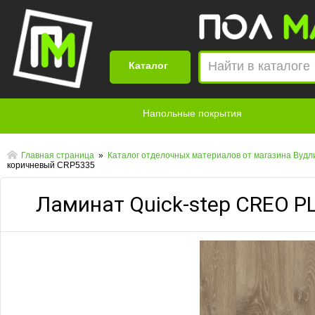
Найти в каталоге
Каталог
Напольные покрытия
Главная страница
»
Каталог отделочных материалов от магазина Вуд
коричневый CRP5335
Ламинат Quick-step CREO P