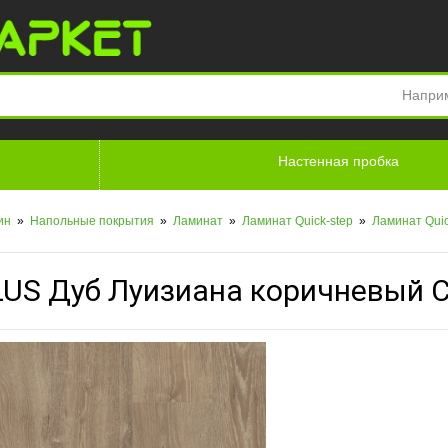
Напри
Настенная пробка
лин
»
Напольные покрытия
»
Ламинат
»
Ламинат Quick-step
»
Ламинат Quic
LUS Дуб Луизиана коричневый 